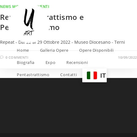
Salta
NEWS MOSTRE ED EVENTI
al
Repeat – Astrattismo e
contenuto
Pentastrattismo
Repeat - Dal 22 al 29 Ottobre 2022 - Museo Diocesano - Terni
Home
Galleria Opere
Opere Disponibili
0 COMMENTI
10/09/2022
Biografia
Expo
Recensioni
Pentastrattismo
Contatti
IT